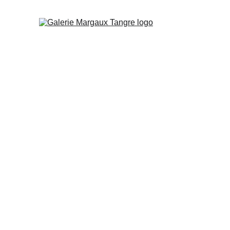
VOYAGES
(juillet › octobre 2026)
Œuvres présentées lors de l'exposition et disponibles à la vent