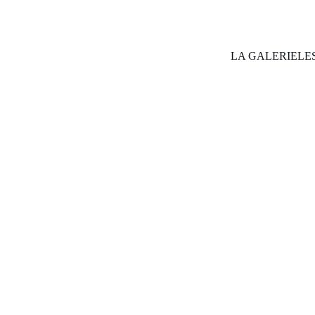
LA GALERIE
LE
HÉLÈNE DELÉPINE
Œuvres
Démarche
Biographie
e